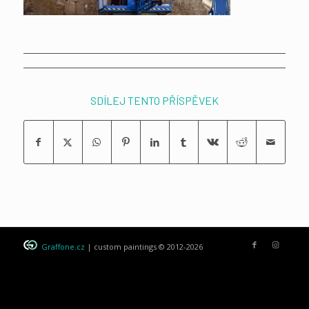
SDÍLEJ TENTO PŘÍSPĚVEK
Graffone.cz
| custom paintings © 2012-2026