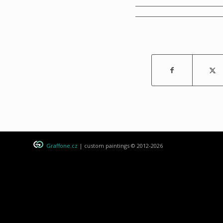
Graffone.cz
| custom paintings © 2012-2026