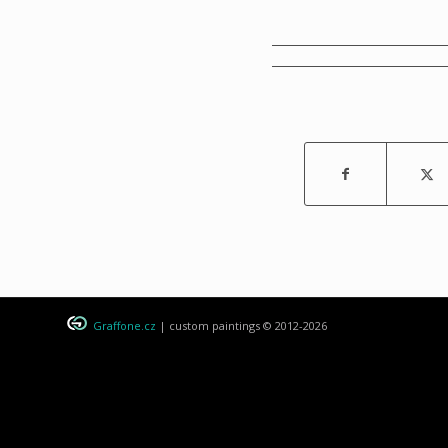
Graffone.cz
| custom paintings © 2012-2026